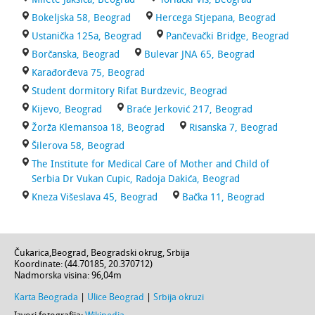
Bokeljska 58, Beograd
Hercega Stjepana, Beograd
Ustanička 125a, Beograd
Pančevački Bridge, Beograd
Borčanska, Beograd
Bulevar JNA 65, Beograd
Karađorđeva 75, Beograd
Student dormitory Rifat Burdzevic, Beograd
Kijevo, Beograd
Braće Jerković 217, Beograd
Žorža Klemansoa 18, Beograd
Risanska 7, Beograd
Šilerova 58, Beograd
The Institute for Medical Care of Mother and Child of
Serbia Dr Vukan Cupic, Radoja Dakića, Beograd
Kneza Višeslava 45, Beograd
Bačka 11, Beograd
Čukarica
,
Beograd
,
Beogradski okrug
,
Srbija
Koordinate: (
44.70185
,
20.370712
)
Nadmorska visina:
96,04m
Karta Beograda
|
Ulice Beograd
|
Srbija okruzi