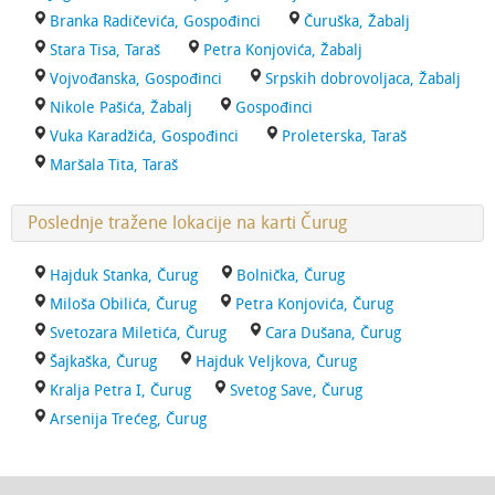
Branka Radičevića, Gospođinci
Čuruška, Žabalj
Stara Tisa, Taraš
Petra Konjovića, Žabalj
Vojvođanska, Gospođinci
Srpskih dobrovoljaca, Žabalj
Nikole Pašića, Žabalj
Gospođinci
Vuka Karadžića, Gospođinci
Proleterska, Taraš
Maršala Tita, Taraš
Poslednje tražene lokacije na karti Čurug
Hajduk Stanka, Čurug
Bolnička, Čurug
Miloša Obilića, Čurug
Petra Konjovića, Čurug
Svetozara Miletića, Čurug
Cara Dušana, Čurug
Šajkaška, Čurug
Hajduk Veljkova, Čurug
Kralja Petra I, Čurug
Svetog Save, Čurug
Arsenija Trećeg, Čurug