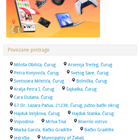
Povezane pretrage
Miloša Obilića, Čurug
Arsenija Trećeg, Čurug
Petra Konjovića, Čurug
Svetog Save, Čurug
Svetozara Miletića, Čurug
Bolnička, Čurug
Kralja Petra I, Čurug
Šajkaška, Čurug
Cara Dušana, Čurug
67 Dr. Lazara Pačua, 21238, Čurug, Južno-bački okrug
Hajduk Veljkova, Čurug
Hajduk Stanka, Čurug
Vojvodina
Mrtva Tisa
Biserno ostrvo
Marka Garića, Bačko Gradište
Bačko Gradište
Jegrička
Municipality of Žabalj