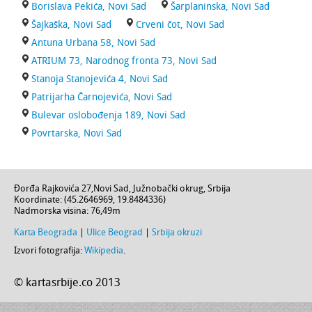
Borislava Pekića, Novi Sad
Šarplaninska, Novi Sad
Šajkaška, Novi Sad
Crveni čot, Novi Sad
Antuna Urbana 58, Novi Sad
ATRIUM 73, Narodnog fronta 73, Novi Sad
Stanoja Stanojevića 4, Novi Sad
Patrijarha Čarnojevića, Novi Sad
Bulevar oslobođenja 189, Novi Sad
Povrtarska, Novi Sad
Đorđa Rajkovića 27
,
Novi Sad
,
Južnobački okrug
,
Srbija
Koordinate: (
45.2646969
,
19.8484336
)
Nadmorska visina:
76,49m
Karta Beograda
|
Ulice Beograd
|
Srbija okruzi
Izvori fotografija:
Wikipedia
.
© kartasrbije.co 2013