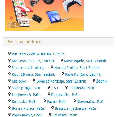
Povezane pretrage
Put Stari Žednik-Đurđin, Đurđin
Mišićevski put 12, Đurđin
Moše Pijade, Stari Žednik
Severnobački okrug
Heroja Pinkija, Stari Žednik
Kizur Ištvana, Stari Žednik
Rade Končara, Žednik
Mišićevo
Edvarda Kardelja, Stari Žednik
Žednik
Stara pruga, Pačir
22-1
Lenjinova, Pačir
Lenjinova 8, Pačir
Bunjevačka, Pačir
Kosovska, Pačir
Ravna, Pačir
Slovenačka, Pačir
Borisa Kidriča, Pačir
Bratstva i jedinstva, Pačir
Vojvođanska, Pačir
Sremska, Pačir