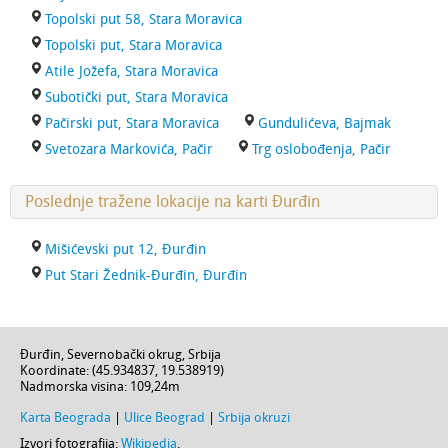
Topolski put 58, Stara Moravica
Topolski put, Stara Moravica
Atile Jožefa, Stara Moravica
Subotički put, Stara Moravica
Pačirski put, Stara Moravica
Gundulićeva, Bajmak
Svetozara Markovića, Pačir
Trg oslobođenja, Pačir
Poslednje tražene lokacije na karti Đurđin
Mišićevski put 12, Đurđin
Put Stari Žednik-Đurđin, Đurđin
Đurđin
,
Severnobački okrug
,
Srbija
Koordinate: (
45.934837
,
19.538919
)
Nadmorska visina:
109,24m
Karta Beograda
|
Ulice Beograd
|
Srbija okruzi
Izvori fotografija:
Wikipedia
.