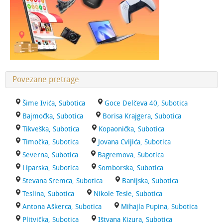
Povezane pretrage
Šime Ivića, Subotica
Goce Delčeva 40, Subotica
Bajmočka, Subotica
Borisa Krajgera, Subotica
Tikveška, Subotica
Kopaonička, Subotica
Timočka, Subotica
Jovana Cvijića, Subotica
Severna, Subotica
Bagremova, Subotica
Liparska, Subotica
Somborska, Subotica
Stevana Sremca, Subotica
Banijska, Subotica
Teslina, Subotica
Nikole Tesle, Subotica
Antona Aškerca, Subotica
Mihajla Pupina, Subotica
Plitvička, Subotica
Ištvana Kizura, Subotica