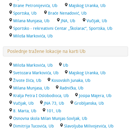
Brane Petronijevića, Ub
Majskog Uranka, Ub
Sportska, Ub
Braće Nenadović, Ub
Milana Munjasa, Ub
JNA, Ub
Vučijak, Ub
Sportsko - rekreativni Centar „Školarac“, Sportska, Ub
Miloša Markovića, Ub
Poslednje tražene lokacije na karti Ub
Miloša Markovića, Ub
Ub
Svetozara Markovića, Ub
Majskog Uranka, Ub
Živote Ilića, Ub
Kosovskih Junaka, Ub
Milana Munjasa, Ub
Radnička, Ub
Kralja Petra I Oslobodioca, Ub
Josipa Majera, Ub
Vučijak, Ub
JNA 73, Ub
Grobljanska, Ub
8. Marta, Ub
101, Ub
Osnovna skola Milan Munjas-Sovljak, Ub
Dimitrija Tucovića, Ub
Slavoljuba Milivojevića, Ub