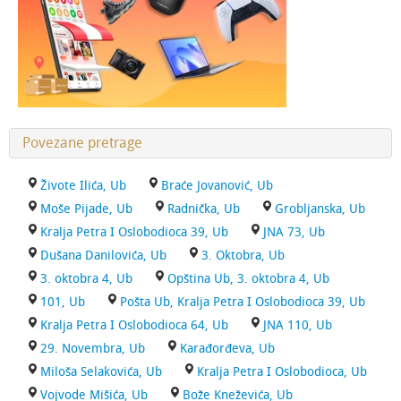
Povezane pretrage
Živote Ilića, Ub
Braće Jovanović, Ub
Moše Pijade, Ub
Radnička, Ub
Grobljanska, Ub
Kralja Petra I Oslobodioca 39, Ub
JNA 73, Ub
Dušana Danilovića, Ub
3. Oktobra, Ub
3. oktobra 4, Ub
Opština Ub, 3. oktobra 4, Ub
101, Ub
Pošta Ub, Kralja Petra I Oslobodioca 39, Ub
Kralja Petra I Oslobodioca 64, Ub
JNA 110, Ub
29. Novembra, Ub
Karađorđeva, Ub
Miloša Selakovića, Ub
Kralja Petra I Oslobodioca, Ub
Vojvode Mišića, Ub
Bože Kneževića, Ub