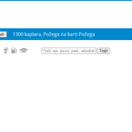
1300 kaplara, Požega na karti Požega
Traži