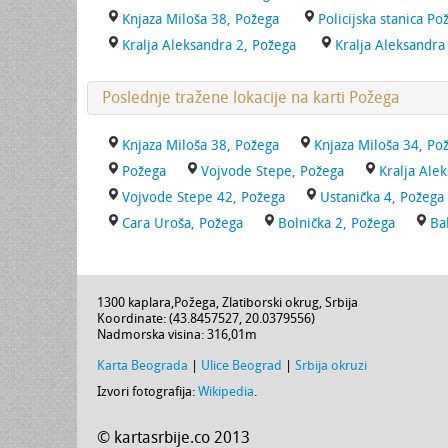
Knjaza Miloša 38, Požega
Policijska stanica P
Kralja Aleksandra 2, Požega
Kralja Aleksandra
Poslednje tražene lokacije na karti Požega
Knjaza Miloša 38, Požega
Knjaza Miloša 34, Po
Požega
Vojvode Stepe, Požega
Kralja Ale
Vojvode Stepe 42, Požega
Ustanička 4, Požega
Cara Uroša, Požega
Bolnička 2, Požega
Ba
1300 kaplara
,
Požega
,
Zlatiborski okrug
,
Srbija
Koordinate: (
43.8457527
,
20.0379556
)
Nadmorska visina:
316,01m
Karta Beograda
|
Ulice Beograd
|
Srbija okruzi
Izvori fotografija:
Wikipedia
.
© kartasrbije.co 2013