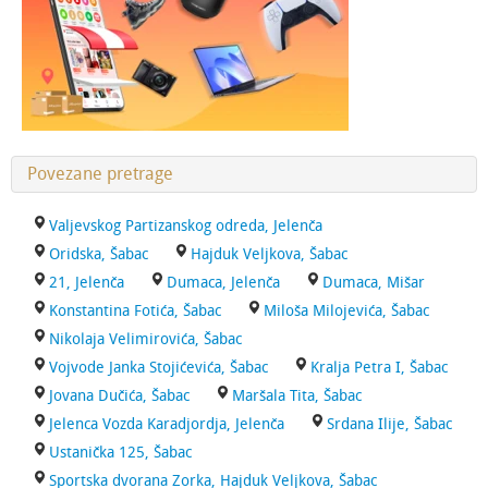
Povezane pretrage
Valjevskog Partizanskog odreda, Jelenča
Oridska, Šabac
Hajduk Veljkova, Šabac
21, Jelenča
Dumaca, Jelenča
Dumaca, Mišar
Konstantina Fotića, Šabac
Miloša Milojevića, Šabac
Nikolaja Velimirovića, Šabac
Vojvode Janka Stojićevića, Šabac
Kralja Petra I, Šabac
Jovana Dučića, Šabac
Maršala Tita, Šabac
Jelenca Vozda Karadjordja, Jelenča
Srdana Ilije, Šabac
Ustanička 125, Šabac
Sportska dvorana Zorka, Hajduk Veljkova, Šabac