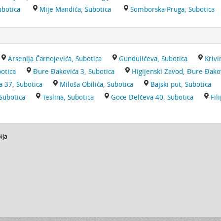
Subotica
Mije Mandića, Subotica
Somborska Pruga, Subotica
Arsenija Čarnojevića, Subotica
Gundulićeva, Subotica
Krivi
otica
Đure Đakovića 3, Subotica
Higijenski Zavod, Đure Đakov
a 37, Subotica
Miloša Obilića, Subotica
Bajski put, Subotica
Subotica
Teslina, Subotica
Goce Delčeva 40, Subotica
Fil
ija