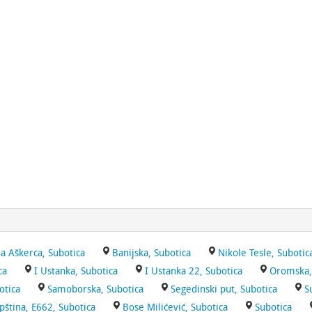
a Aškerca, Subotica
Banijska, Subotica
Nikole Tesle, Subotic
ca
I Ustanka, Subotica
I Ustanka 22, Subotica
Oromska,
otica
Samoborska, Subotica
Segedinski put, Subotica
S
pština, E662, Subotica
Bose Milićević, Subotica
Subotica