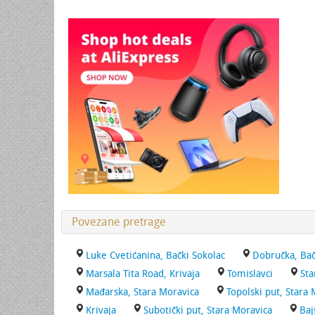
Povezane pretrage
Luke Cvetićanina, Bački Sokolac
Dobručka, Bač
Marsala Tita Road, Krivaja
Tomislavci
Sta
Mađarska, Stara Moravica
Topolski put, Stara
Krivaja
Subotički put, Stara Moravica
Baj