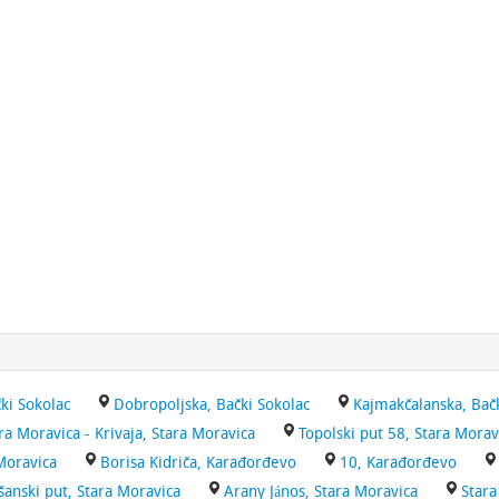
ki Sokolac
Dobropoljska, Bački Sokolac
Kajmakčalanska, Bač
ra Moravica - Krivaja, Stara Moravica
Topolski put 58, Stara Morav
 Moravica
Borisa Kidriča, Karađorđevo
10, Karađorđevo
šanski put, Stara Moravica
Arany János, Stara Moravica
Stara