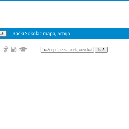
Bački Sokolac mapa, Srbija
Traži