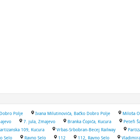
Dobro Polje
Ivana Milutinovića, Bačko Dobro Polje
Miloša O
ajevo
7. jula, Zmajevo
Branka Ćopića, Kucura
Petefi Š
artizanska 109, Kucura
Vrbas-Srbobran-Becej Railway
Partiz
no Selo
Ravno Selo
112
112, Ravno Selo
Vladimir