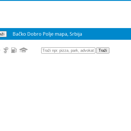
Bačko Dobro Polje mapa, Srbija
Traži