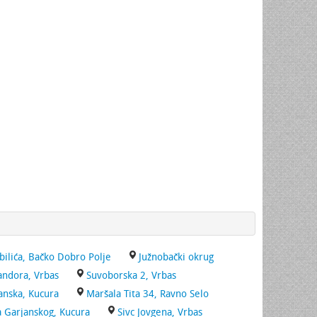
bilića, Bačko Dobro Polje
Južnobački okrug
andora, Vrbas
Suvoborska 2, Vrbas
anska, Kucura
Maršala Tita 34, Ravno Selo
a Garjanskog, Kucura
Sivc Jovgena, Vrbas