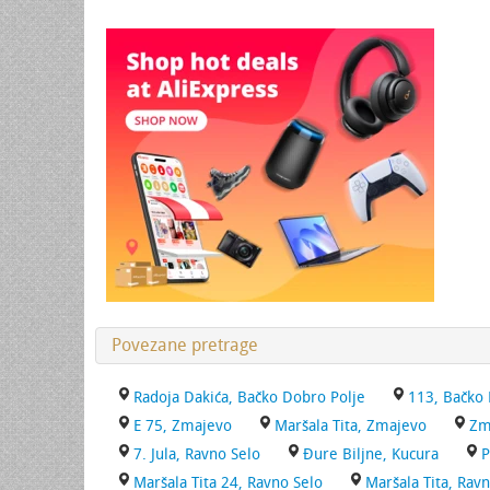
Povezane pretrage
Radoja Dakića, Bačko Dobro Polje
113, Bačko 
E 75, Zmajevo
Maršala Tita, Zmajevo
Zm
7. Jula, Ravno Selo
Đure Biljne, Kucura
P
Maršala Tita 24, Ravno Selo
Maršala Tita, Rav