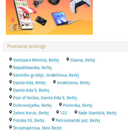
Povezane pretrage
Svetozara Miletića, Bečej
Glavna, Bečej
Republikanska, Bečej
Katoličko groblje, Sinđelićeva, Bečej
Danila Kiša, Bečej
Sinđelićeva, Bečej
Danila Kiša 9, Bečej
Post of Serbia, Danila Kiša 9, Bečej
Dobrovoljačka, Bečej
Pionirska, Bečej
Zeleni Korzo, Bečej
122
Rade Stanišića, Bečej
Potiska 59, Bečej
Petrovoselski put, Bečej
Štrosmajerova, Novi Bečej