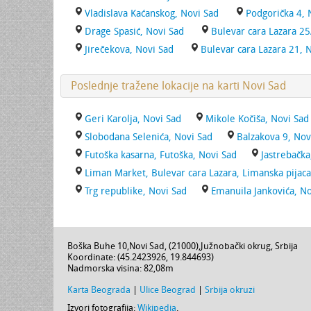
Vladislava Kaćanskog, Novi Sad
Podgorička 4, 
Drage Spasić, Novi Sad
Bulevar cara Lazara 25
Jirečekova, Novi Sad
Bulevar cara Lazara 21, 
Poslednje tražene lokacije na karti Novi Sad
Geri Karolja, Novi Sad
Mikole Kočiša, Novi Sad
Slobodana Selenića, Novi Sad
Balzakova 9, Nov
Futoška kasarna, Futoška, Novi Sad
Jastrebačka
Liman Market, Bulevar cara Lazara, Limanska pijaca
Trg republike, Novi Sad
Emanuila Jankovića, No
Boška Buhe 10
,
Novi Sad
, (
21000
),
Južnobački okrug
,
Srbija
Koordinate: (
45.2423926
,
19.844693
)
Nadmorska visina:
82,08m
Karta Beograda
|
Ulice Beograd
|
Srbija okruzi
Izvori fotografija:
Wikipedia
.