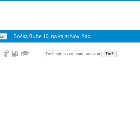
Boška Buhe 10, na karti Novi Sad
Traži