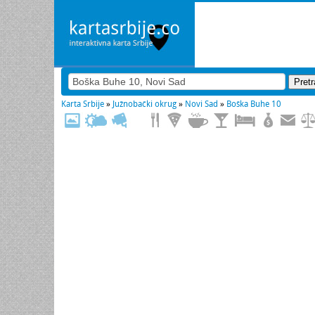
Karta Srbije
»
Južnobački okrug
»
Novi Sad
»
Boška Buhe 10