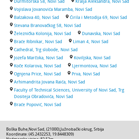
Durmitorska 58, Novi Sad
Kralja Aleksandra, Novi Sad
Vojislava Jovanovića Maramba, Novi Sad
Balzakova 40, Novi Sad
Ćirila i Metodija 69, Novi Sad
Stevana Branovačkog 58, Novi Sad
Železnička Kolonija, Novi Sad
Dunavska, Novi Sad
Braće Ribnikar, Novi Sad
Liman 4, Novi Sad
Cathedral, Trg slobode, Novi Sad
Jozefa Marčoka, Novi Sad
Koviljska, Novi Sad
Koče Kolarova, Novi Sad
Ljermontova, Novi Sad
Ognjena Price, Novi Sad
Prva, Novi Sad
Arhimandrita Jovana Raića, Novi Sad
Faculty of Technical Sciences, University of Novi Sad, Trg
Dositeja Obradovića, Novi Sad
Braće Popović, Novi Sad
Boška Buhe
,
Novi Sad
, (
21000
),
Južnobački okrug
,
Srbija
Koordinate: (
45.2432253
,
19.8448309
)