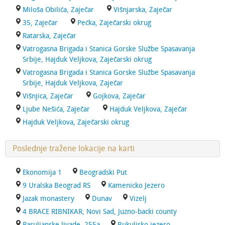
Miloša Obilića, Zaječar
Višnjarska, Zaječar
35, Zaječar
Pećka, Zaječarski okrug
Ratarska, Zaječar
Vatrogasna Brigada i Stanica Gorske Službe Spasavanja
Srbije, Hajduk Veljkova, Zaječarski okrug
Vatrogasna Brigada i Stanica Gorske Službe Spasavanja
Srbije, Hajduk Veljkova, Zaječar
Višnjica, Zaječar
Gojkova, Zaječar
Ljube Nešića, Zaječar
Hajduk Veljkova, Zaječar
Hajduk Veljkova, Zaječarski okrug
Poslednje tražene lokacije na karti
Ekonomija 1
Beogradski Put
9 Uralska Beograd RS
Kamenicko Jezero
Jazak monastery
Dunav
Vizelj
4 BRACE RIBNIKAR, Novi Sad, Juzno-backi county
Pasuljanske livade, 255a
Bukuljsko jezero