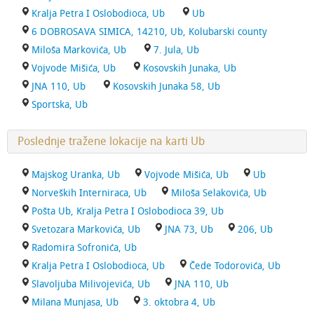
Kralja Petra I Oslobodioca, Ub
Ub
6 DOBROSAVA SIMICA, 14210, Ub, Kolubarski county
Miloša Markovića, Ub
7. Jula, Ub
Vojvode Mišića, Ub
Kosovskih Junaka, Ub
JNA 110, Ub
Kosovskih Junaka 58, Ub
Sportska, Ub
Poslednje tražene lokacije na karti Ub
Majskog Uranka, Ub
Vojvode Mišića, Ub
Ub
Norveških Interniraca, Ub
Miloša Selakovića, Ub
Pošta Ub, Kralja Petra I Oslobodioca 39, Ub
Svetozara Markovića, Ub
JNA 73, Ub
206, Ub
Radomira Sofronića, Ub
Kralja Petra I Oslobodioca, Ub
Čede Todorovića, Ub
Slavoljuba Milivojevića, Ub
JNA 110, Ub
Milana Munjasa, Ub
3. oktobra 4, Ub