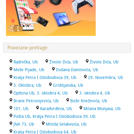
Povezane pretrage
Radnička, Ub
Živote Ilića, Ub
Živote Ilića, Ub
Moše Pijade, Ub
Dušana Danilovića, Ub
Kralja Petra I Oslobodioca 39, Ub
29. Novembra, Ub
3. Oktobra, Ub
Grobljanska, Ub
Opština Ub, 3. oktobra 4, Ub
3. oktobra 4, Ub
Brane Petronijevića, Ub
Bože Kneževića, Ub
101, Ub
Karađorđeva, Ub
Milana Munjasa, Ub
Pošta Ub, Kralja Petra I Oslobodioca 39, Ub
JNA 73, Ub
Miloša Selakovića, Ub
Kralja Petra I Oslobodioca 64, Ub