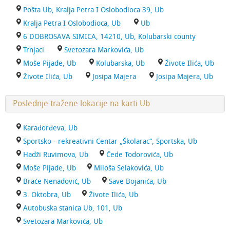
Pošta Ub, Kralja Petra I Oslobodioca 39, Ub
Kralja Petra I Oslobodioca, Ub
Ub
6 DOBROSAVA SIMICA, 14210, Ub, Kolubarski county
Trnjaci
Svetozara Markovića, Ub
Moše Pijade, Ub
Kolubarska, Ub
Živote Ilića, Ub
Živote Ilića, Ub
Josipa Majera
Josipa Majera, Ub
Poslednje tražene lokacije na karti Ub
Karađorđeva, Ub
Sportsko - rekreativni Centar „Školarac“, Sportska, Ub
Hadži Ruvimova, Ub
Čede Todorovića, Ub
Moše Pijade, Ub
Miloša Selakovića, Ub
Braće Nenadović, Ub
Save Bojanića, Ub
3. Oktobra, Ub
Živote Ilića, Ub
Autobuska stanica Ub, 101, Ub
Svetozara Markovića, Ub