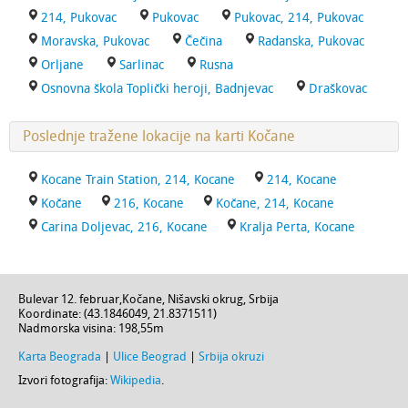
214, Pukovac
Pukovac
Pukovac, 214, Pukovac
Moravska, Pukovac
Čečina
Radanska, Pukovac
Orljane
Sarlinac
Rusna
Osnovna škola Toplički heroji, Badnjevac
Draškovac
Poslednje tražene lokacije na karti Kočane
Kocane Train Station, 214, Kocane
214, Kocane
Kočane
216, Kocane
Kočane, 214, Kocane
Carina Doljevac, 216, Kocane
Kralja Perta, Kocane
Bulevar 12. februar
,
Kočane
,
Nišavski okrug
,
Srbija
Koordinate: (
43.1846049
,
21.8371511
)
Nadmorska visina:
198,55m
Karta Beograda
|
Ulice Beograd
|
Srbija okruzi
Izvori fotografija:
Wikipedia
.