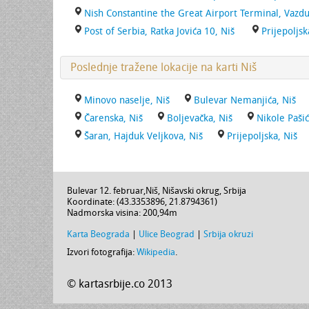
Nish Constantine the Great Airport Terminal, Vazd
Post of Serbia, Ratka Jovića 10, Niš
Prijepoljsk
Poslednje tražene lokacije na karti Niš
Minovo naselje, Niš
Bulevar Nemanjića, Niš
Čarenska, Niš
Boljevačka, Niš
Nikole Pašić
Šaran, Hajduk Veljkova, Niš
Prijepoljska, Niš
Bulevar 12. februar
,
Niš
,
Nišavski okrug
,
Srbija
Koordinate: (
43.3353896
,
21.8794361
)
Nadmorska visina:
200,94m
Karta Beograda
|
Ulice Beograd
|
Srbija okruzi
Izvori fotografija:
Wikipedia
.
© kartasrbije.co 2013