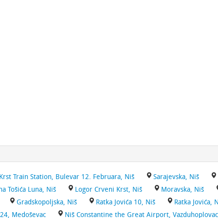
Krst Train Station, Bulevar 12. Februara, Niš
Sarajevska, Niš
na Tošića Luna, Niš
Logor Crveni Krst, Niš
Moravska, Niš
Gradskopoljska, Niš
Ratka Jovića 10, Niš
Ratka Jovića, N
a 24, Medoševac
Niš Constantine the Great Airport, Vazduhoplovac