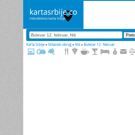
Karta Srbije
»
Nišavski okrug
»
Niš
»
Bulevar 12. februar