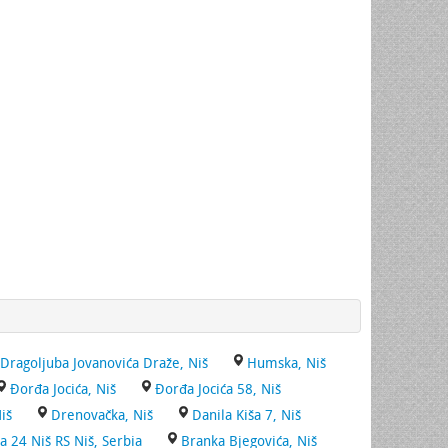
Dragoljuba Jovanovića Draže, Niš
Humska, Niš
Đorđa Jocića, Niš
Đorđa Jocića 58, Niš
iš
Drenovačka, Niš
Danila Kiša 7, Niš
a 24 Niš RS Niš, Serbia
Branka Bjegovića, Niš