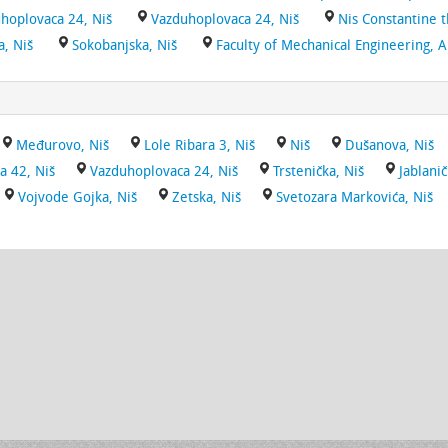
uhoplovaca 24, Niš
Vazduhoplovaca 24, Niš
Nis Constantine 
a, Niš
Sokobanjska, Niš
Faculty of Mechanical Engineering, 
Međurovo, Niš
Lole Ribara 3, Niš
Niš
Dušanova, Niš
a 42, Niš
Vazduhoplovaca 24, Niš
Trstenička, Niš
Jablanič
Vojvode Gojka, Niš
Zetska, Niš
Svetozara Markovića, Niš