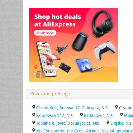
Povezane pretrage
Crveni Krst, Bulevar 12. Februara, Niš
Crveni 
Sarajevska 142, Niš
Ratko Jović, Niš
Mila
Toplana R. Jovic, Đorđa Jocića, Niš
Sinjska, Niš
Niš Constantine the Great Airport, Vazduhoplovac