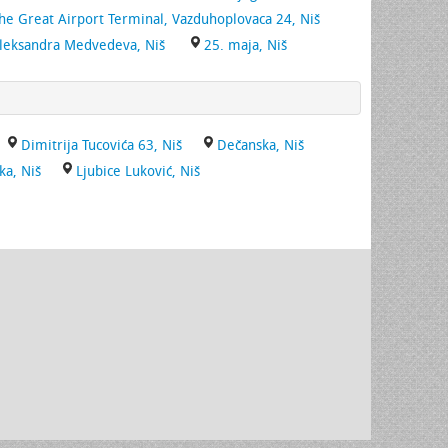
the Great Airport Terminal, Vazduhoplovaca 24, Niš
Aleksandra Medvedeva, Niš
25. maja, Niš
Dimitrija Tucovića 63, Niš
Dečanska, Niš
ka, Niš
Ljubice Luković, Niš