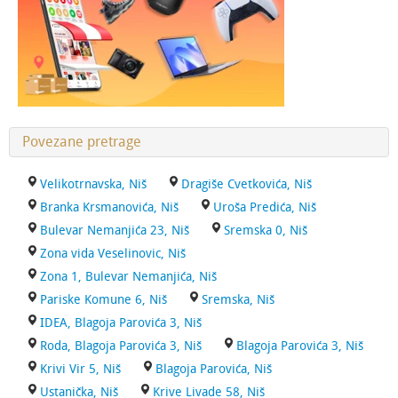
Povezane pretrage
Velikotrnavska, Niš
Dragiše Cvetkovića, Niš
Branka Krsmanovića, Niš
Uroša Predića, Niš
Bulevar Nemanjića 23, Niš
Sremska 0, Niš
Zona vida Veselinovic, Niš
Zona 1, Bulevar Nemanjića, Niš
Pariske Komune 6, Niš
Sremska, Niš
IDEA, Blagoja Parovića 3, Niš
Roda, Blagoja Parovića 3, Niš
Blagoja Parovića 3, Niš
Krivi Vir 5, Niš
Blagoja Parovića, Niš
Ustanička, Niš
Krive Livade 58, Niš