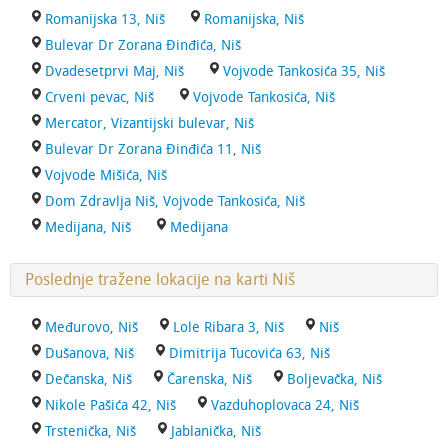
Romanijska 13, Niš
Romanijska, Niš
Bulevar Dr Zorana Đinđića, Niš
Dvadesetprvi Maj, Niš
Vojvode Tankosića 35, Niš
Crveni pevac, Niš
Vojvode Tankosića, Niš
Mercator, Vizantijski bulevar, Niš
Bulevar Dr Zorana Đinđića 11, Niš
Vojvode Mišića, Niš
Dom Zdravlja Niš, Vojvode Tankosića, Niš
Medijana, Niš
Medijana
Poslednje tražene lokacije na karti Niš
Međurovo, Niš
Lole Ribara 3, Niš
Niš
Dušanova, Niš
Dimitrija Tucovića 63, Niš
Dečanska, Niš
Čarenska, Niš
Boljevačka, Niš
Nikole Pašića 42, Niš
Vazduhoplovaca 24, Niš
Trstenička, Niš
Jablanička, Niš