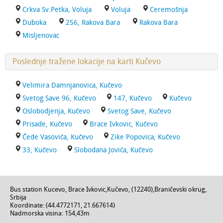
Crkva Sv.Petka, Voluja
Voluja
Ceremošnja
Duboka
256, Rakova Bara
Rakova Bara
Misljenovac
Poslednje tražene lokacije na karti Kučevo
Velimira Damnjanovica, Kučevo
Svetog Save 96, Kučevo
147, Kučevo
Kučevo
Oslobodjenja, Kučevo
Svetog Save, Kučevo
Prisade, Kučevo
Brace Ivkovic, Kučevo
Čede Vasovića, Kučevo
Zike Popovica, Kučevo
33, Kučevo
Slobodana Jovića, Kučevo
Bus station Kucevo,
Brace Ivkovic
,
Kučevo
, (
12240
),
Braničevski okrug
,
Srbija
Koordinate: (
44.4772171
,
21.667614
)
Nadmorska visina:
154,43m