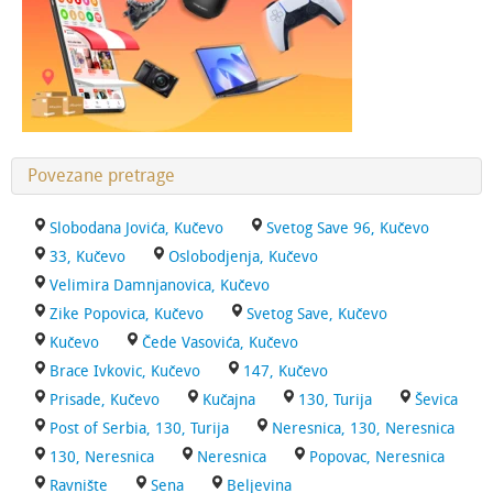
Povezane pretrage
Slobodana Jovića, Kučevo
Svetog Save 96, Kučevo
33, Kučevo
Oslobodjenja, Kučevo
Velimira Damnjanovica, Kučevo
Zike Popovica, Kučevo
Svetog Save, Kučevo
Kučevo
Čede Vasovića, Kučevo
Brace Ivkovic, Kučevo
147, Kučevo
Prisade, Kučevo
Kučajna
130, Turija
Ševica
Post of Serbia, 130, Turija
Neresnica, 130, Neresnica
130, Neresnica
Neresnica
Popovac, Neresnica
Ravnište
Sena
Beljevina