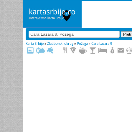
Karta Srbije
»
Zlatiborski okrug
»
Požega
»
Cara Lazara 9