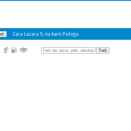
Cara Lazara 9, na karti Požega
Traži