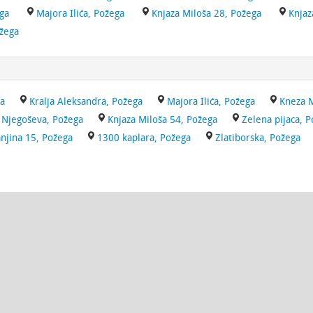
ga
Majora Ilića, Požega
Knjaza Miloša 28, Požega
Knjaz
ožega
ga
Kralja Aleksandra, Požega
Majora Ilića, Požega
Kneza M
Njegoševa, Požega
Knjaza Miloša 54, Požega
Zelena pijaca, 
jina 15, Požega
1300 kaplara, Požega
Zlatiborska, Požega