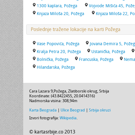
1300 kaplara, Požega
Vojvode Mišića 45, Pože
Knjaza Miloša 20, Požega
Knjaza Miloša 22, P
Poslednje tražene lokacije na karti Požega
Vase Popovića, Požega
Jovana Demira 5, Pože
Kralja Petra 20, Požega
Ustanička, Požega
Bolnička, Požega
Francuska, Požega
Neman
Hilandarska, Požega
Cara Lazara 9
,
Požega
,
Zlatiborski okrug
,
Srbija
Koordinate: (
43.8422455
,
20.0414316
)
Nadmorska visina:
308,94m
Karta Beograda
|
Ulice Beograd
|
Srbija okruzi
Izvori fotografija:
Wikipedia
.
© kartasrbije.co 2013