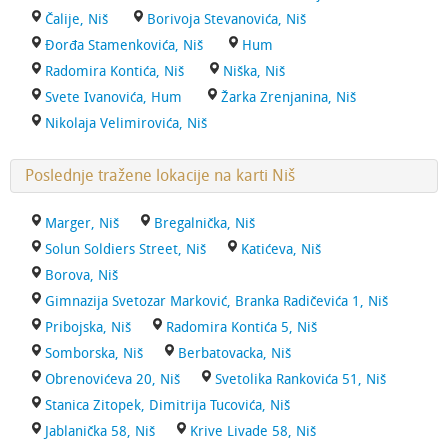
Čalije, Niš
Borivoja Stevanovića, Niš
Đorđa Stamenkovića, Niš
Hum
Radomira Kontića, Niš
Niška, Niš
Svete Ivanovića, Hum
Žarka Zrenjanina, Niš
Nikolaja Velimirovića, Niš
Poslednje tražene lokacije na karti Niš
Marger, Niš
Bregalnička, Niš
Solun Soldiers Street, Niš
Katićeva, Niš
Borova, Niš
Gimnazija Svetozar Marković, Branka Radičevića 1, Niš
Pribojska, Niš
Radomira Kontića 5, Niš
Somborska, Niš
Berbatovacka, Niš
Obrenovićeva 20, Niš
Svetolika Rankovića 51, Niš
Stanica Zitopek, Dimitrija Tucovića, Niš
Jablanička 58, Niš
Krive Livade 58, Niš