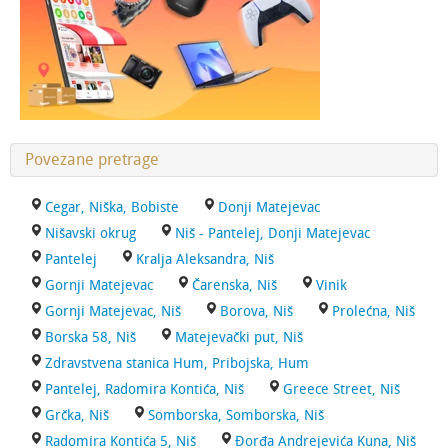
Povezane pretrage
Cegar, Niška, Bobiste
Donji Matejevac
Nišavski okrug
Niš - Pantelej, Donji Matejevac
Pantelej
Kralja Aleksandra, Niš
Gornji Matejevac
Čarenska, Niš
Vinik
Gornji Matejevac, Niš
Borova, Niš
Prolećna, Niš
Borska 58, Niš
Matejevački put, Niš
Zdravstvena stanica Hum, Pribojska, Hum
Pantelej, Radomira Kontića, Niš
Greece Street, Niš
Grčka, Niš
Somborska, Somborska, Niš
Radomira Kontića 5, Niš
Đorđa Andrejevića Kuna, Niš