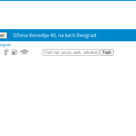
Džona Kenedija 40, na karti Beograd
eograd
Traži