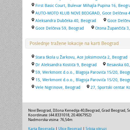
First Basic Court, Bulevar Mihajla Pupina 16, Beogr
AUTO-MOTO KLUB NOVI BEOGRAD, Goce Delčeva 40
Aleksandra Dubčeka 40, Beograd
Goce Delčev
Goce Delčeva 59, Beograd
Otona Župančiča 3
Poslednje tražene lokacije na karti Beograd
Stara škola u Žarkovu, Ace Joksimovića 2, Beograd
Dr Aleksandra Kostića 9, Beograd
Resavska 60
59, Werkmont d.o.o., Blagoja Parovića 15/20, Beog
15, Werkmont d.o.o., Blagoja Parovića 15/20, Beog
Vele Nigrinove, Beograd
27, Sportski centar K
Novi Beograd,
Džona Kenedija 40
,
Beograd
,
Grad Beograd
,
S
Koordinate: (
44.8331018
,
20.4067952
)
Nadmorska visina:
76,54m
Karta Beograda
|
Ulice Beograd
|
Srbija okruzi