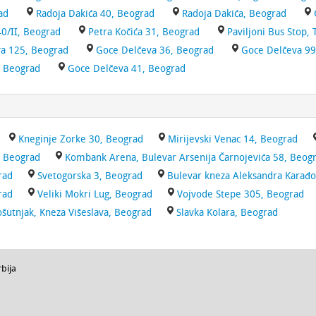
ad
Radoja Dakića 40, Beograd
Radoja Dakića, Beograd
/II, Beograd
Petra Kočića 31, Beograd
Paviljoni Bus Stop,
a 125, Beograd
Goce Delčeva 36, Beograd
Goce Delčeva 99
, Beograd
Goce Delčeva 41, Beograd
Kneginje Zorke 30, Beograd
Mirijevski Venac 14, Beograd
, Beograd
Kombank Arena, Bulevar Arsenija Čarnojevića 58, Beog
rad
Svetogorska 3, Beograd
Bulevar kneza Aleksandra Karađo
rad
Veliki Mokri Lug, Beograd
Vojvode Stepe 305, Beograd
ošutnjak, Kneza Višeslava, Beograd
Slavka Kolara, Beograd
rbija