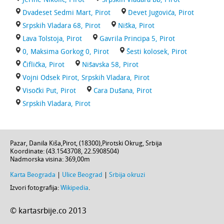
Dvadeset Sedmi Mart, Pirot
Devet Jugovića, Pirot
Srpskih Vladara 68, Pirot
Niška, Pirot
Lava Tolstoja, Pirot
Gavrila Principa 5, Pirot
0, Maksima Gorkog 0, Pirot
Šesti kolosek, Pirot
Čiflička, Pirot
Nišavska 58, Pirot
Vojni Odsek Pirot, Srpskih Vladara, Pirot
Visočki Put, Pirot
Cara Dušana, Pirot
Srpskih Vladara, Pirot
Pazar,
Danila Kiša
,
Pirot
, (
18300
),
Pirotski Okrug
,
Srbija
Koordinate: (
43.1543708
,
22.5908504
)
Nadmorska visina:
369,00m
Karta Beograda
|
Ulice Beograd
|
Srbija okruzi
Izvori fotografija:
Wikipedia
.
© kartasrbije.co 2013