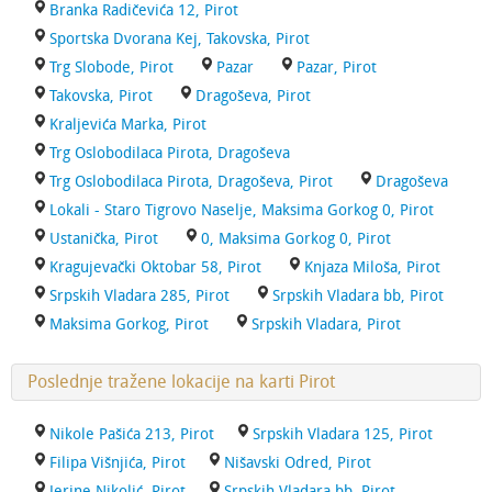
Branka Radičevića 12, Pirot
Sportska Dvorana Kej, Takovska, Pirot
Trg Slobode, Pirot
Pazar
Pazar, Pirot
Takovska, Pirot
Dragoševa, Pirot
Kraljevića Marka, Pirot
Trg Oslobodilaca Pirota, Dragoševa
Trg Oslobodilaca Pirota, Dragoševa, Pirot
Dragoševa
Lokali - Staro Tigrovo Naselje, Maksima Gorkog 0, Pirot
Ustanička, Pirot
0, Maksima Gorkog 0, Pirot
Kragujevački Oktobar 58, Pirot
Knjaza Miloša, Pirot
Srpskih Vladara 285, Pirot
Srpskih Vladara bb, Pirot
Maksima Gorkog, Pirot
Srpskih Vladara, Pirot
Poslednje tražene lokacije na karti Pirot
Nikole Pašića 213, Pirot
Srpskih Vladara 125, Pirot
Filipa Višnjića, Pirot
Nišavski Odred, Pirot
Jerine Nikolić, Pirot
Srpskih Vladara bb, Pirot