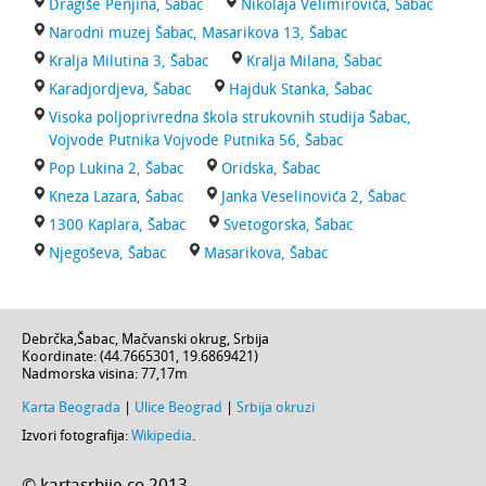
Dragiše Penjina, Šabac
Nikolaja Velimirovića, Šabac
Narodni muzej Šabac, Masarikova 13, Šabac
Kralja Milutina 3, Šabac
Kralja Milana, Šabac
Karadjordjeva, Šabac
Hajduk Stanka, Šabac
Visoka poljoprivredna škola strukovnih studija Šabac,
Vojvode Putnika Vojvode Putnika 56, Šabac
Pop Lukina 2, Šabac
Oridska, Šabac
Kneza Lazara, Šabac
Janka Veselinovića 2, Šabac
1300 Kaplara, Šabac
Svetogorska, Šabac
Njegoševa, Šabac
Masarikova, Šabac
Debrčka
,
Šabac
,
Mačvanski okrug
,
Srbija
Koordinate: (
44.7665301
,
19.6869421
)
Nadmorska visina:
77,17m
Karta Beograda
|
Ulice Beograd
|
Srbija okruzi
Izvori fotografija:
Wikipedia
.
© kartasrbije.co 2013