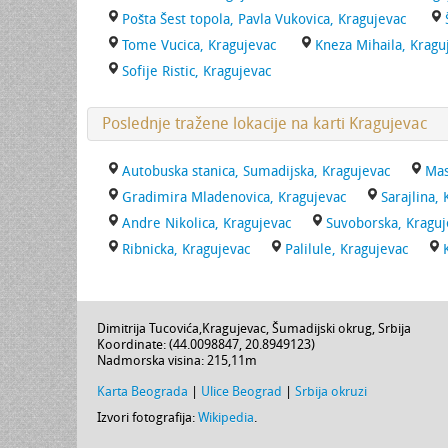
Pošta Šest topola, Pavla Vukovica, Kragujevac
Tome Vucica, Kragujevac
Kneza Mihaila, Kragu
Sofije Ristic, Kragujevac
Poslednje tražene lokacije na karti Kragujevac
Autobuska stanica, Sumadijska, Kragujevac
Mas
Gradimira Mladenovica, Kragujevac
Sarajlina,
Andre Nikolica, Kragujevac
Suvoborska, Kraguj
Ribnicka, Kragujevac
Palilule, Kragujevac
Dimitrija Tucovića
,
Kragujevac
,
Šumadijski okrug
,
Srbija
Koordinate: (
44.0098847
,
20.8949123
)
Nadmorska visina:
215,11m
Karta Beograda
|
Ulice Beograd
|
Srbija okruzi
Izvori fotografija:
Wikipedia
.