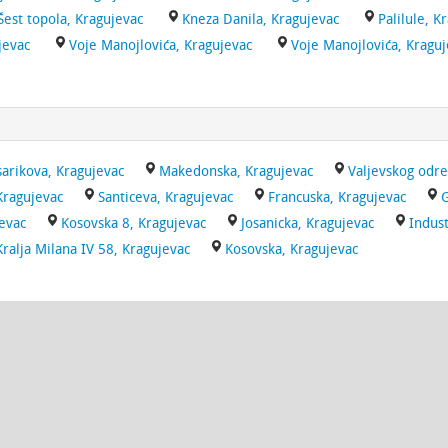
Šest topola, Kragujevac
Kneza Danila, Kragujevac
Palilule, K
jevac
Voje Manojlovića, Kragujevac
Voje Manojlovića, Kragu
arikova, Kragujevac
Makedonska, Kragujevac
Valjevskog odre
 Kragujevac
Santiceva, Kragujevac
Francuska, Kragujevac
G
evac
Kosovska 8, Kragujevac
Josanicka, Kragujevac
Indust
Kralja Milana IV 58, Kragujevac
Kosovska, Kragujevac