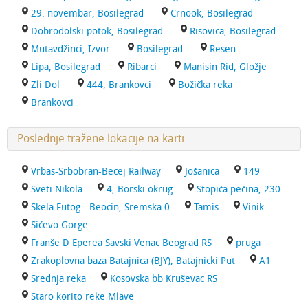
29. novembar, Bosilegrad
Crnook, Bosilegrad
Dobrodolski potok, Bosilegrad
Risovica, Bosilegrad
Mutavdžinci, Izvor
Bosilegrad
Resen
Lipa, Bosilegrad
Ribarci
Manisin Rid, Gložje
Zli Dol
444, Brankovci
Božička reka
Brankovci
Poslednje tražene lokacije na karti
Vrbas-Srbobran-Becej Railway
Jošanica
149
Sveti Nikola
4, Borski okrug
Stopića pećina, 230
Skela Futog - Beocin, Sremska 0
Tamis
Vinik
Sićevo Gorge
Franše D Eperea Savski Venac Beograd RS
pruga
Zrakoplovna baza Batajnica (BJY), Batajnicki Put
A1
Srednja reka
Kosovska bb Kruševac RS
Staro korito reke Mlave