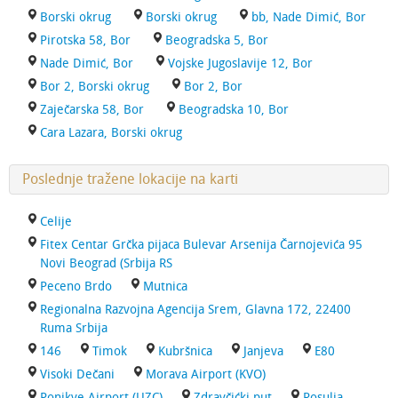
Borski okrug
Borski okrug
bb, Nade Dimić, Bor
Pirotska 58, Bor
Beogradska 5, Bor
Nade Dimić, Bor
Vojske Jugoslavije 12, Bor
Bor 2, Borski okrug
Bor 2, Bor
Zaječarska 58, Bor
Beogradska 10, Bor
Cara Lazara, Borski okrug
Poslednje tražene lokacije na karti
Celije
Fitex Centar Grčka pijaca Bulevar Arsenija Čarnojevića 95
Novi Beograd (Srbija RS
Peceno Brdo
Mutnica
Regionalna Razvojna Agencija Srem, Glavna 172, 22400
Ruma Srbija
146
Timok
Kubršnica
Janjeva
E80
Visoki Dečani
Morava Airport (KVO)
Ponikve Airport (UZC)
Zdravčićki put
Rosulja