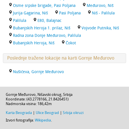
Osme srpske brigade, Pasi Poljana
Međurovo, Niš
Jurija Gagarina, Niš
Pasi Poljana
Niš - Palilula
Palilula
E80, Balajnac
Bubanjskih Heroja 1. prilaz, Niš
Vojvode Putnika, Niš
Radna zona Donje Međurovo, Palilula
Bubanjskih Heroja, Niš
Čokot
Poslednje tražene lokacije na karti Gornje Međurovo
Nušićeva, Gornje Međurovo
Gornje Međurovo
,
Nišavski okrug
,
Srbija
Koordinate: (
43.2778166
,
21.8426451
)
Nadmorska visina:
186,42m
Karta Beograda
|
Ulice Beograd
|
Srbija okruzi
Izvori fotografija:
Wikipedia
.