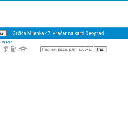
Grčića Milenka 47, Vračar na karti Beograd
»
Vračar
Traži