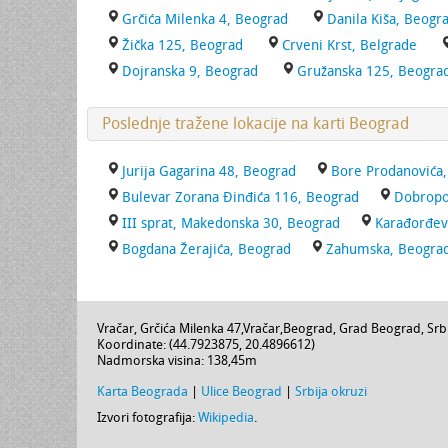
Grčića Milenka 4, Beograd
Danila Kiša, Beogr
Žička 125, Beograd
Crveni Krst, Belgrade
Dojranska 9, Beograd
Gružanska 125, Beogra
Poslednje tražene lokacije na karti Beograd
Jurija Gagarina 48, Beograd
Bore Prodanovića
Bulevar Zorana Đinđića 116, Beograd
Dobropo
III sprat, Makedonska 30, Beograd
Karađorđev
Bogdana Žerajića, Beograd
Zahumska, Beogra
Vračar,
Grčića Milenka 47
,
Vračar
,
Beograd
,
Grad Beograd
,
Srb
Koordinate: (
44.7923875
,
20.4896612
)
Nadmorska visina:
138,45m
Karta Beograda
|
Ulice Beograd
|
Srbija okruzi
Izvori fotografija:
Wikipedia
.