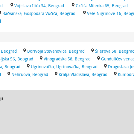
ad
Vojislava Ilića 34, Beograd
Grčića Milenka 65, Beograd
Bačvanska, Gospodara Vučića, Beograd
Vele Nigrinove 16, Beog
d
, Beograd
Borivoja Stevanovića, Beograd
Šilerova 58, Beogra
ljska 56, Beograd
Vinogradska 58, Beograd
Gundulićev venac
a, Beograd
Ugrinovačka, Ugrinovačka, Beograd
Dragoslava Jo
d
Nehruova, Beograd
Kralja Vladislava, Beograd
Kumodra
ija