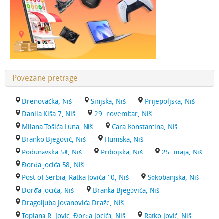
Povezane pretrage
Drenovačka, Niš
Sinjska, Niš
Prijepoljska, Niš
Danila Kiša 7, Niš
29. novembar, Niš
Milana Tošića Luna, Niš
Cara Konstantina, Niš
Branko Bjegović, Niš
Humska, Niš
Podunavska 58, Niš
Pribojska, Niš
25. maja, Niš
Đorđa Jocića 58, Niš
Post of Serbia, Ratka Jovića 10, Niš
Sokobanjska, Niš
Đorđa Jocića, Niš
Branka Bjegovića, Niš
Dragoljuba Jovanovića Draže, Niš
Toplana R. Jovic, Đorđa Jocića, Niš
Ratko Jović, Niš