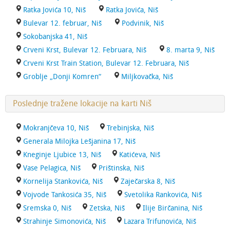
Ratka Jovića 10, Niš
Ratka Jovića, Niš
Bulevar 12. februar, Niš
Podvinik, Niš
Sokobanjska 41, Niš
Crveni Krst, Bulevar 12. Februara, Niš
8. marta 9, Niš
Crveni Krst Train Station, Bulevar 12. Februara, Niš
Groblje „Donji Komren“
Miljkovačka, Niš
Poslednje tražene lokacije na karti Niš
Mokranjčeva 10, Niš
Trebinjska, Niš
Generala Milojka Lešjanina 17, Niš
Kneginje Ljubice 13, Niš
Katićeva, Niš
Vase Pelagica, Niš
Prištinska, Niš
Kornelija Stankovića, Niš
Zaječarska 8, Niš
Vojvode Tankosića 35, Niš
Svetolika Rankovića, Niš
Sremska 0, Niš
Zetska, Niš
Ilije Birčanina, Niš
Strahinje Simonovića, Niš
Lazara Trifunovića, Niš