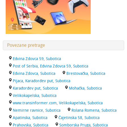
Povezane pretrage
Edvina Zdovca 59, Subotica
Post of Serbia, Edvina Zdovca 59, Subotica
Edvina Zdovca, Subotica
Brestovačka, Subotica
Pijaca, Karađorđev put, Subotica
Karađorđev put, Subotica
Mohačka, Subotica
Velikokapelska, Subotica
www.transinformer.com, Velikokapelska, Subotica
Nemirne ravnice, Subotica
Rolana Romena, Subotica
Apatinska, Subotica
Čajetinska 58, Subotica
Prahovska, Subotica
Somborska Pruga, Subotica