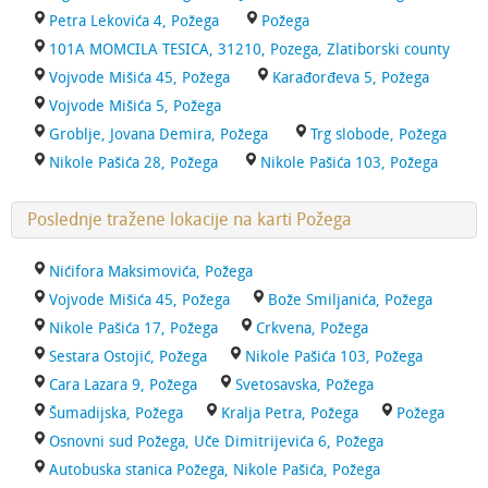
Petra Lekovića 4, Požega
Požega
101A MOMCILA TESICA, 31210, Pozega, Zlatiborski county
Vojvode Mišića 45, Požega
Karađorđeva 5, Požega
Vojvode Mišića 5, Požega
Groblje, Jovana Demira, Požega
Trg slobode, Požega
Nikole Pašića 28, Požega
Nikole Pašića 103, Požega
Poslednje tražene lokacije na karti Požega
Nićifora Maksimovića, Požega
Vojvode Mišića 45, Požega
Bože Smiljanića, Požega
Nikole Pašića 17, Požega
Crkvena, Požega
Sestara Ostojić, Požega
Nikole Pašića 103, Požega
Cara Lazara 9, Požega
Svetosavska, Požega
Šumadijska, Požega
Kralja Petra, Požega
Požega
Osnovni sud Požega, Uče Dimitrijevića 6, Požega
Autobuska stanica Požega, Nikole Pašića, Požega