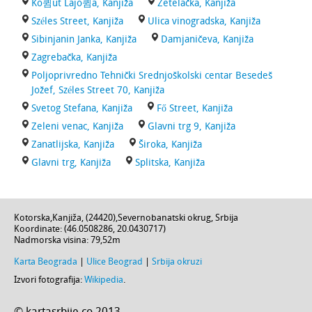
Ko큄ut Lajo큄a, Kanjiža
Žetelačka, Kanjiža
Széles Street, Kanjiža
Ulica vinogradska, Kanjiža
Sibinjanin Janka, Kanjiža
Damjaničeva, Kanjiža
Zagrebačka, Kanjiža
Poljoprivredno Tehnički Srednjoškolski centar Besedeš
Jožef, Széles Street 70, Kanjiža
Svetog Stefana, Kanjiža
Fő Street, Kanjiža
Zeleni venac, Kanjiža
Glavni trg 9, Kanjiža
Zanatlijska, Kanjiža
Široka, Kanjiža
Glavni trg, Kanjiža
Splitska, Kanjiža
Kotorska
,
Kanjiža
, (
24420
),
Severnobanatski okrug
,
Srbija
Koordinate: (
46.0508286
,
20.0430717
)
Nadmorska visina:
79,52m
Karta Beograda
|
Ulice Beograd
|
Srbija okruzi
Izvori fotografija:
Wikipedia
.
© kartasrbije.co 2013