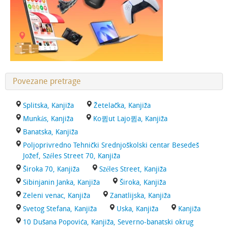
Povezane pretrage
Splitska, Kanjiža
Žetelačka, Kanjiža
Munkás, Kanjiža
Ko큄ut Lajo큄a, Kanjiža
Banatska, Kanjiža
Poljoprivredno Tehnički Srednjoškolski centar Besedeš
Jožef, Széles Street 70, Kanjiža
Široka 70, Kanjiža
Széles Street, Kanjiža
Sibinjanin Janka, Kanjiža
Široka, Kanjiža
Zeleni venac, Kanjiža
Zanatlijska, Kanjiža
Svetog Stefana, Kanjiža
Uska, Kanjiža
Kanjiža
10 Dušana Popovića, Kanjiža, Severno-banatski okrug