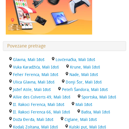
Povezane pretrage
Glavna, Mali Iđoš
Lovćenačka, Mali Iđoš
Vuka Karadžića, Mali Iđoš
Krune, Mali Iđoš
Feher Ferenca, Mali Iđoš
Nade, Mali Iđoš
Ulica Glavna, Mali Iđoš
Donji Šor, Mali Iđoš
Jožef Atile, Mali Iđoš
Petefi Šandora, Mali Iđoš
Allée des Colverts 49, Mali Iđoš
Sportska, Mali Iđoš
II. Rakoci Ferenca, Mali Iđoš
Mali Iđoš
II. Rakoci Ferenca 66, Mali Iđoš
Bašta, Mali Iđoš
Doža Đerđa, Mali Iđoš
Ciglane, Mali Iđoš
Kodalj Zoltana, Mali Iđoš
Kulski put, Mali Iđoš