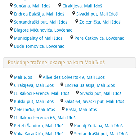
Sunčana, Mali Iđoš
Cirakijeva, Mali Iđoš
Endrea Balašija, Mali Iđoš
Sivački put, Mali Iđoš
Sentandraški put, Mali Iđoš
Železnička, Mali Iđoš
Blagote Mićunovića, Lovćenac
Municipality of Mali Iđoš
Pere Ćetkovića, Lovćenac
Bude Tomovića, Lovćenac
Poslednje tražene lokacije na karti Mali Iđoš
Mali Iđoš
Allée des Colverts 49, Mali Iđoš
Cirakijeva, Mali Iđoš
Endrea Balašija, Mali Iđoš
II. Rakoci Ferenca, Mali Iđoš
Sivački put, Mali Iđoš
Kulski put, Mali Iđoš
Salaš 64, Sivački put, Mali Iđoš
Železnička, Mali Iđoš
Bašta, Mali Iđoš
II. Rakoci Ferenca 66, Mali Iđoš
Petefi Šandora, Mali Iđoš
Kodalj Zoltana, Mali Iđoš
Vuka Karadžića, Mali Iđoš
Sentandraški put, Mali Iđoš