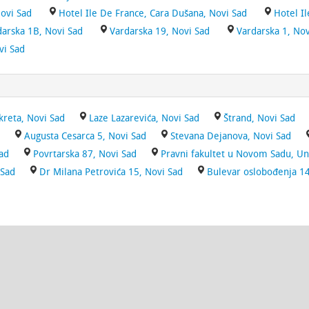
Novi Sad
Hotel Ile De France, Cara Dušana, Novi Sad
Hotel I
arska 1B, Novi Sad
Vardarska 19, Novi Sad
Vardarska 1, Nov
vi Sad
reta, Novi Sad
Laze Lazarevića, Novi Sad
Štrand, Novi Sad
Augusta Cesarca 5, Novi Sad
Stevana Dejanova, Novi Sad
ad
Povrtarska 87, Novi Sad
Pravni fakultet u Novom Sadu, Uni
 Sad
Dr Milana Petrovića 15, Novi Sad
Bulevar oslobođenja 14