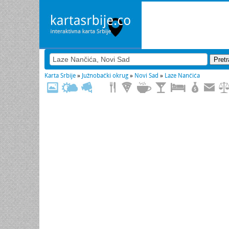
Karta Srbije
»
Južnobački okrug
»
Novi Sad
»
Laze Nančića