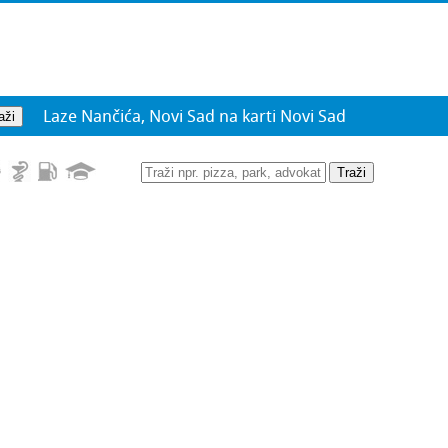
Laze Nančića, Novi Sad na karti Novi Sad
Traži