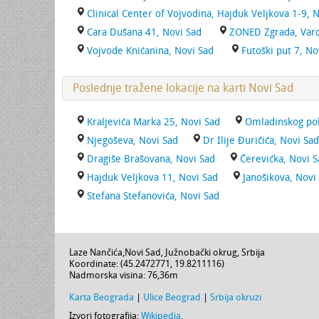
Clinical Center of Vojvodina, Hajduk Veljkova 1-9, 
Cara Dušana 41, Novi Sad
ZONED Zgrada, Vard
Vojvode Knićanina, Novi Sad
Futoški put 7, No
Poslednje tražene lokacije na karti Novi Sad
Kraljevića Marka 25, Novi Sad
Omladinskog pok
Njegoševa, Novi Sad
Dr Ilije Đuričića, Novi Sad
Dragiše Brašovana, Novi Sad
Čerevićka, Novi S
Hajduk Veljkova 11, Novi Sad
Janošikova, Novi
Stefana Stefanovića, Novi Sad
Laze Nančića
,
Novi Sad
,
Južnobački okrug
,
Srbija
Koordinate: (
45.2472771
,
19.8211116
)
Nadmorska visina:
76,36m
Karta Beograda
|
Ulice Beograd
|
Srbija okruzi
Izvori fotografija:
Wikipedia
.