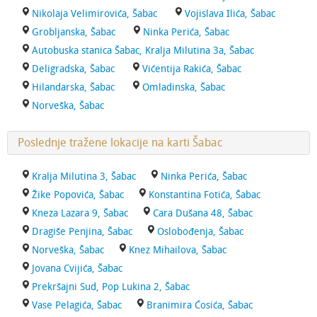
Nikolaja Velimirovića, Šabac
Vojislava Ilića, Šabac
Grobljanska, Šabac
Ninka Perića, Šabac
Autobuska stanica Šabac, Kralja Milutina 3a, Šabac
Deligradska, Šabac
Vićentija Rakića, Šabac
Hilandarska, Šabac
Omladinska, Šabac
Norveška, Šabac
Poslednje tražene lokacije na karti Šabac
Kralja Milutina 3, Šabac
Ninka Perića, Šabac
Žike Popovića, Šabac
Konstantina Fotića, Šabac
Kneza Lazara 9, Šabac
Cara Dušana 48, Šabac
Dragiše Penjina, Šabac
Oslobođenja, Šabac
Norveška, Šabac
Knez Mihailova, Šabac
Jovana Cvijića, Šabac
Prekršajni Sud, Pop Lukina 2, Šabac
Vase Pelagića, Šabac
Branimira Ćosića, Šabac