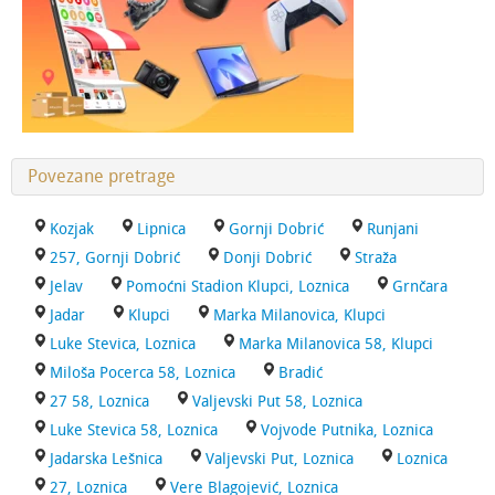
Povezane pretrage
Kozjak
Lipnica
Gornji Dobrić
Runjani
257, Gornji Dobrić
Donji Dobrić
Straža
Jelav
Pomoćni Stadion Klupci, Loznica
Grnčara
Jadar
Klupci
Marka Milanovica, Klupci
Luke Stevica, Loznica
Marka Milanovica 58, Klupci
Miloša Pocerca 58, Loznica
Bradić
27 58, Loznica
Valjevski Put 58, Loznica
Luke Stevica 58, Loznica
Vojvode Putnika, Loznica
Jadarska Lešnica
Valjevski Put, Loznica
Loznica
27, Loznica
Vere Blagojević, Loznica