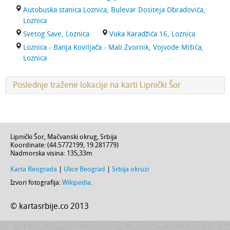
Autobuska stanica Loznica, Bulevar Dositeja Obradovića,
Loznica
Svetog Save, Loznica
Vuka Karadžića 16, Loznica
Loznica - Banja Koviljača - Mali Zvornik, Vojvode Mišića,
Loznica
Poslednje tražene lokacije na karti Lipnički Šor
Lipnički Šor
,
Mačvanski okrug
,
Srbija
Koordinate: (
44.5772199
,
19.281779
)
Nadmorska visina:
135,33m
Karta Beograda
|
Ulice Beograd
|
Srbija okruzi
Izvori fotografija:
Wikipedia
.
© kartasrbije.co 2013