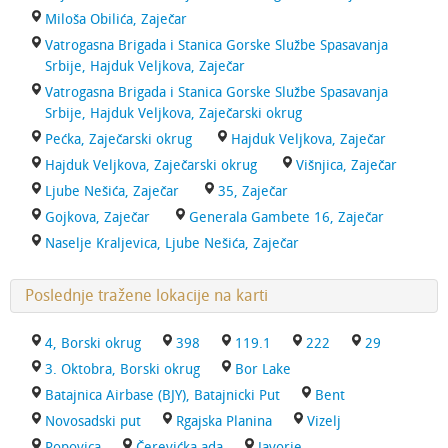
Miloša Obilića, Zaječar
Vatrogasna Brigada i Stanica Gorske Službe Spasavanja
Srbije, Hajduk Veljkova, Zaječar
Vatrogasna Brigada i Stanica Gorske Službe Spasavanja
Srbije, Hajduk Veljkova, Zaječarski okrug
Pećka, Zaječarski okrug
Hajduk Veljkova, Zaječar
Hajduk Veljkova, Zaječarski okrug
Višnjica, Zaječar
Ljube Nešića, Zaječar
35, Zaječar
Gojkova, Zaječar
Generala Gambete 16, Zaječar
Naselje Kraljevica, Ljube Nešića, Zaječar
Poslednje tražene lokacije na karti
4, Borski okrug
398
119.1
222
29
3. Oktobra, Borski okrug
Bor Lake
Batajnica Airbase (BJY), Batajnicki Put
Bent
Novosadski put
Rgajska Planina
Vizelj
Popovica
Čerevićka ada
Javorje