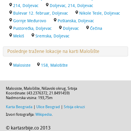
214, Doljevac
Doljevac, 214, Doljevac
Bulevar 12. februar, Doljevac
Nikole Tesle, Doljevac
Gornje Međurovo
Poštanska, Doljevac
Pustorečka, Doljevac
Doljevac
Čečina
Mekiš
Sremska, Doljevac
Poslednje tražene lokacije na karti Malošište
Malosiste
158, Malošište
Malosiste,
Malošište
,
Nišavski okrug
,
Srbija
Koordinate: (
43.2376372
,
21.8491459
)
Nadmorska visina:
193,75m
Karta Beograda
|
Ulice Beograd
|
Srbija okruzi
Izvori fotografija:
Wikipedia
.
© kartasrbije.co 2013