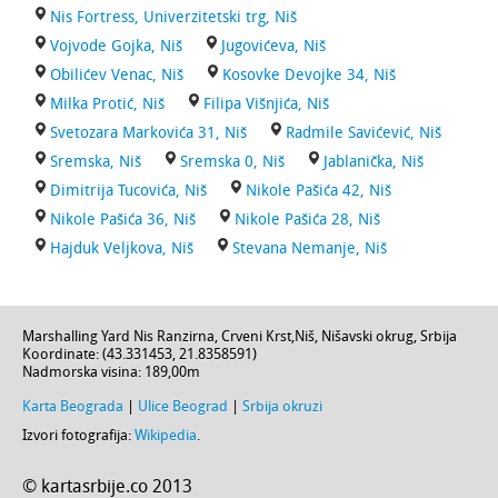
Nis Fortress, Univerzitetski trg, Niš
Vojvode Gojka, Niš
Jugovićeva, Niš
Obilićev Venac, Niš
Kosovke Devojke 34, Niš
Milka Protić, Niš
Filipa Višnjića, Niš
Svetozara Markovića 31, Niš
Radmile Savićević, Niš
Sremska, Niš
Sremska 0, Niš
Jablanička, Niš
Dimitrija Tucovića, Niš
Nikole Pašića 42, Niš
Nikole Pašića 36, Niš
Nikole Pašića 28, Niš
Hajduk Veljkova, Niš
Stevana Nemanje, Niš
Marshalling Yard Nis Ranzirna,
Crveni Krst
,
Niš
,
Nišavski okrug
,
Srbija
Koordinate: (
43.331453
,
21.8358591
)
Nadmorska visina:
189,00m
Karta Beograda
|
Ulice Beograd
|
Srbija okruzi
Izvori fotografija:
Wikipedia
.
© kartasrbije.co 2013