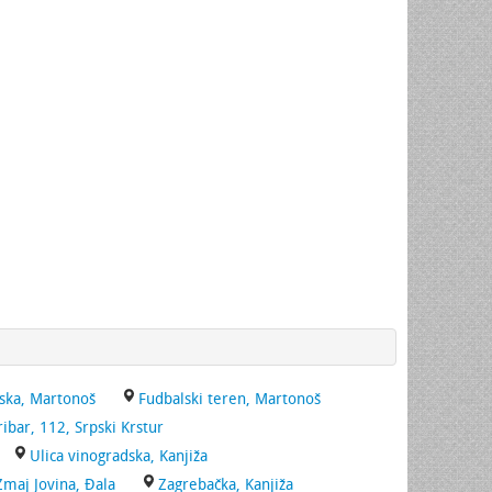
ska, Martonoš
Fudbalski teren, Martonoš
ribar, 112, Srpski Krstur
Ulica vinogradska, Kanjiža
Zmaj Jovina, Đala
Zagrebačka, Kanjiža