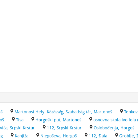
oš
Martonosi Helyi Közösség, Szabadság tér, Martonoš
Tenkov
oš
Tisa
Horgoški put, Martonoš
osnovna skola ivo lola 
vića, Srpski Krstur
112, Srpski Krstur
Oslobođenja, Horgoš
ug
Kanjiža
Njegoševa, Horgoš
112, Đala
Groblje, 