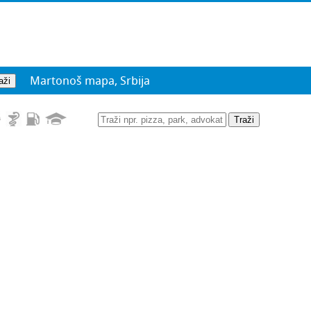
Martonoš mapa, Srbija
Traži