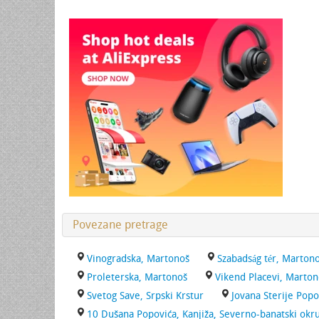
Povezane pretrage
Vinogradska, Martonoš
Szabadság tér, Marton
Proleterska, Martonoš
Vikend Placevi, Marton
Svetog Save, Srpski Krstur
Jovana Sterije Popo
10 Dušana Popovića, Kanjiža, Severno-banatski okr