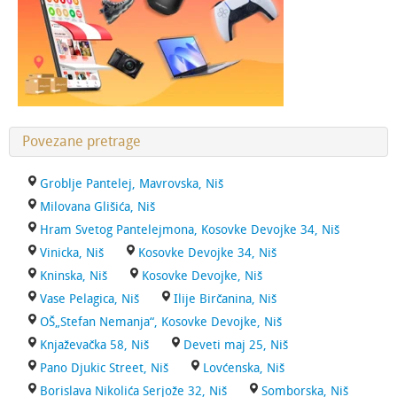
Povezane pretrage
Groblje Pantelej, Mavrovska, Niš
Milovana Glišića, Niš
Hram Svetog Pantelejmona, Kosovke Devojke 34, Niš
Vinicka, Niš
Kosovke Devojke 34, Niš
Kninska, Niš
Kosovke Devojke, Niš
Vase Pelagica, Niš
Ilije Birčanina, Niš
OŠ„Stefan Nemanja“, Kosovke Devojke, Niš
Knjaževačka 58, Niš
Deveti maj 25, Niš
Pano Djukic Street, Niš
Lovćenska, Niš
Borislava Nikolića Serjože 32, Niš
Somborska, Niš