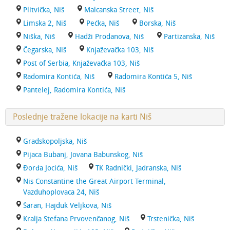
Plitvička, Niš
Malcanska Street, Niš
Limska 2, Niš
Pećka, Niš
Borska, Niš
Niška, Niš
Hadži Prodanova, Niš
Partizanska, Niš
Čegarska, Niš
Knjaževačka 103, Niš
Post of Serbia, Knjaževačka 103, Niš
Radomira Kontića, Niš
Radomira Kontića 5, Niš
Pantelej, Radomira Kontića, Niš
Poslednje tražene lokacije na karti Niš
Gradskopoljska, Niš
Pijaca Bubanj, Jovana Babunskog, Niš
Đorđa Jocića, Niš
TK Radnički, Jadranska, Niš
Nis Constantine the Great Airport Terminal,
Vazduhoplovaca 24, Niš
Šaran, Hajduk Veljkova, Niš
Kralja Stefana Prvovenčanog, Niš
Trstenička, Niš