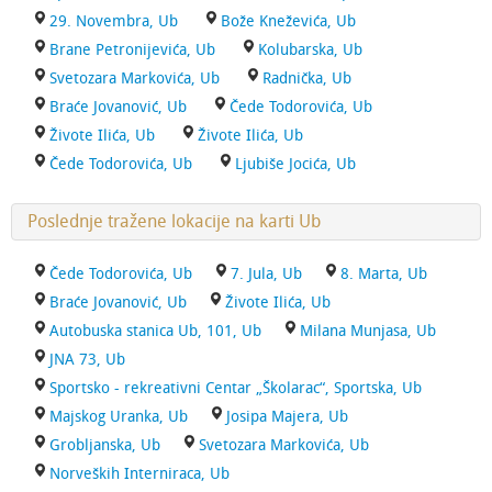
29. Novembra, Ub
Bože Kneževića, Ub
Brane Petronijevića, Ub
Kolubarska, Ub
Svetozara Markovića, Ub
Radnička, Ub
Braće Jovanović, Ub
Čede Todorovića, Ub
Živote Ilića, Ub
Živote Ilića, Ub
Čede Todorovića, Ub
Ljubiše Jocića, Ub
Poslednje tražene lokacije na karti Ub
Čede Todorovića, Ub
7. Jula, Ub
8. Marta, Ub
Braće Jovanović, Ub
Živote Ilića, Ub
Autobuska stanica Ub, 101, Ub
Milana Munjasa, Ub
JNA 73, Ub
Sportsko - rekreativni Centar „Školarac“, Sportska, Ub
Majskog Uranka, Ub
Josipa Majera, Ub
Grobljanska, Ub
Svetozara Markovića, Ub
Norveških Interniraca, Ub