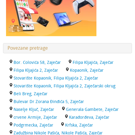
Povezane pretrage
Bor. Colovića 58, Zaječar
Filipa Kljajića, Zaječar
Filipa Kljajića 2, Zaječar
Kopaonik, Zaječar
Stovarište Kopaonik, Filipa Kljajića 2, Zaječar
Stovarište Kopaonik, Filipa Kljajića 2, Zaječarski okrug
Beli Breg, Zaječar
Bulevar Dr Zorana Đinđića 5, Zaječar
Naselje Ključ, Zaječar
Generala Gambete, Zaječar
crvene Armije, Zaječar
Karađorđeva, Zaječar
Podgrmecka, Zaječar
Krfska, Zaječar
Zadužbina Nikole Pašića, Nikole Pašića, Zaječar