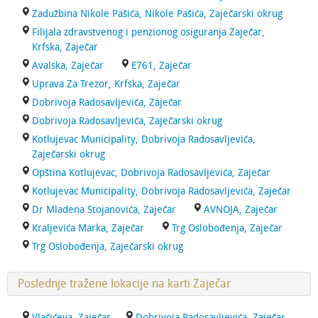
Zadužbina Nikole Pašića, Nikole Pašića, Zaječarski okrug
Filijala zdravstvenog i penzionog osiguranja Zaječar,
Krfska, Zaječar
Avalska, Zaječar
E761, Zaječar
Uprava Za Trezor, Krfska, Zaječar
Dobrivoja Radosavljevića, Zaječar
Dobrivoja Radosavljevića, Zaječarski okrug
Kotlujevac Municipality, Dobrivoja Radosavljevića,
Zaječarski okrug
Opština Kotlujevac, Dobrivoja Radosavljevića, Zaječar
Kotlujevac Municipality, Dobrivoja Radosavljevića, Zaječar
Dr Mladena Stojanovića, Zaječar
AVNOJA, Zaječar
Kraljevića Marka, Zaječar
Trg Oslobođenja, Zaječar
Trg Oslobođenja, Zaječarski okrug
Poslednje tražene lokacije na karti Zaječar
Vlačićeva, Zaječar
Dobrivoja Radosavljevića, Zaječar