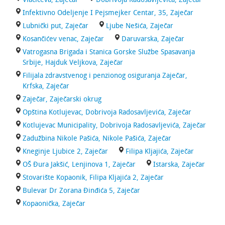
Infektivno Odeljenje I Pejsmejker Centar, 35, Zaječar
Lubnički put, Zaječar
Ljube Nešića, Zaječar
Kosančićev venac, Zaječar
Daruvarska, Zaječar
Vatrogasna Brigada i Stanica Gorske Službe Spasavanja
Srbije, Hajduk Veljkova, Zaječar
Filijala zdravstvenog i penzionog osiguranja Zaječar,
Krfska, Zaječar
Zaječar, Zaječarski okrug
Opština Kotlujevac, Dobrivoja Radosavljevića, Zaječar
Kotlujevac Municipality, Dobrivoja Radosavljevića, Zaječar
Zadužbina Nikole Pašića, Nikole Pašića, Zaječar
Kneginje Ljubice 2, Zaječar
Filipa Kljajića, Zaječar
OŠ Đura Jakšić, Lenjinova 1, Zaječar
Istarska, Zaječar
Stovarište Kopaonik, Filipa Kljajića 2, Zaječar
Bulevar Dr Zorana Đinđića 5, Zaječar
Kopaonička, Zaječar