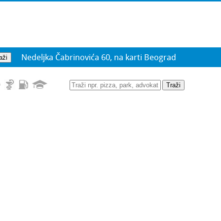
Nedeljka Čabrinovića 60, na karti Beograd
Traži