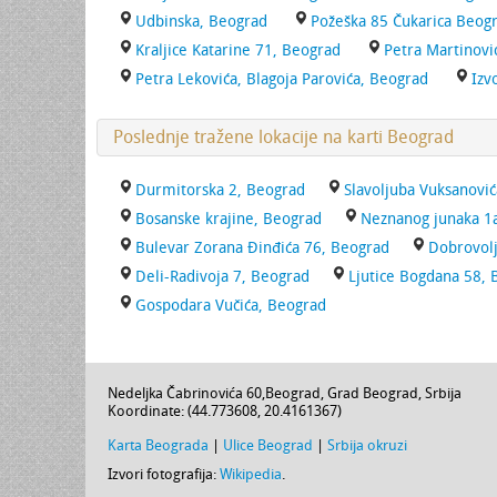
Udbinska, Beograd
Požeška 85 Čukarica Beog
Kraljice Katarine 71, Beograd
Petra Martinovi
Petra Lekovića, Blagoja Parovića, Beograd
Izv
Poslednje tražene lokacije na karti Beograd
Durmitorska 2, Beograd
Slavoljuba Vuksanovi
Bosanske krajine, Beograd
Neznanog junaka 1
Bulevar Zorana Đinđića 76, Beograd
Dobrovolj
Deli-Radivoja 7, Beograd
Ljutice Bogdana 58,
Gospodara Vučića, Beograd
Nedeljka Čabrinovića 60
,
Beograd
,
Grad Beograd
,
Srbija
Koordinate: (
44.773608
,
20.4161367
)
Karta Beograda
|
Ulice Beograd
|
Srbija okruzi
Izvori fotografija:
Wikipedia
.