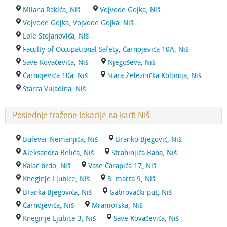
Milana Rakića, Niš
Vojvode Gojka, Niš
Vojvode Gojka, Vojvode Gojka, Niš
Lole Stojanovića, Niš
Faculty of Occupational Safety, Čarnojevića 10A, Niš
Save Kovačevića, Niš
Njegoševa, Niš
Čarnojevića 10a, Niš
Stara Železnička Kolonija, Niš
Starca Vujadina, Niš
Poslednje tražene lokacije na karti Niš
Bulevar Nemanjića, Niš
Branko Bjegović, Niš
Aleksandra Belića, Niš
Strahinjića Bana, Niš
Kalač brdo, Niš
Vase Čarapića 17, Niš
Kneginje Ljubice, Niš
8. marta 9, Niš
Branka Bjegovića, Niš
Gabrovački put, Niš
Čarnojevića, Niš
Mramorska, Niš
Kneginje Ljubice 3, Niš
Save Kovačevića, Niš