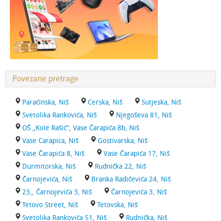
Povezane pretrage
Paraćinska, Niš
Cerska, Niš
Sutjeska, Niš
Svetolika Rankovića, Niš
Njegoševa 81, Niš
OŠ „Kole Rašić“, Vase Čarapića 8b, Niš
Vase Carapica, Niš
Gostivarska, Niš
Vase Čarapića 8, Niš
Vase Čarapića 17, Niš
Durmitorska, Niš
Rudnička 22, Niš
Čarnojevića, Niš
Branka Radičevića 24, Niš
23,, Čarnojevića 3, Niš
Čarnojevića 3, Niš
Tetovo Street, Niš
Tetovska, Niš
Svetolika Rankovića 51, Niš
Rudnička, Niš