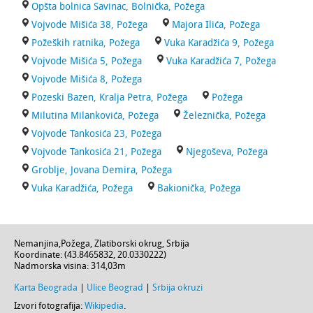
Opšta bolnica Savinac, Bolnička, Požega
Vojvode Mišića 38, Požega
Majora Ilića, Požega
Požeških ratnika, Požega
Vuka Karadžića 9, Požega
Vojvode Mišića 5, Požega
Vuka Karadžića 7, Požega
Vojvode Mišića 8, Požega
Pozeski Bazen, Kralja Petra, Požega
Požega
Milutina Milankovića, Požega
Železnička, Požega
Vojvode Tankosića 23, Požega
Vojvode Tankosića 21, Požega
Njegoševa, Požega
Groblje, Jovana Demira, Požega
Vuka Karadžića, Požega
Bakionička, Požega
Nemanjina
,
Požega
,
Zlatiborski okrug
,
Srbija
Koordinate: (
43.8465832
,
20.0330222
)
Nadmorska visina:
314,03m
Karta Beograda
|
Ulice Beograd
|
Srbija okruzi
Izvori fotografija:
Wikipedia
.